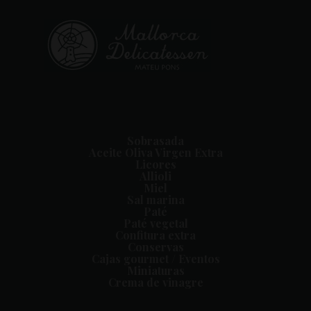
Sobrasada
Aceite Oliva Virgen Extra
Licores
Allioli
Miel
Sal marina
Paté
Paté vegetal
Confitura extra
Conservas
Cajas gourmet / Eventos
Miniaturas
Crema de vinagre