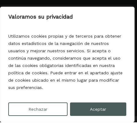
Aviso legal
Valoramos su privacidad
Condiciones generales
Política de privacidad
Política de cookies
Utilizamos cookies propias y de terceros para obtener
Declaración de Accesibilidad
datos estadísticos de la navegación de nuestros
usuarios y mejorar nuestros servicios. Si acepta o
MALLORCA DELICATESSEN MATEU
continúa navegando, consideramos que acepta el uso
PONS, S.L.
de las cookies obligatorias identificadas en nuestra
comercial@mallorcadelicatessen.com
política de cookies. Puede entrar en el apartado ajuste
C/ Acapulco, 2 - 07610 Palma de
de cookies ubicado en el mismo lugar para modificar
Mallorca
(Islas Baleares)
sus preferencias.
Rechazar
Aceptar
© 2026 Mallorca Delicatessen.