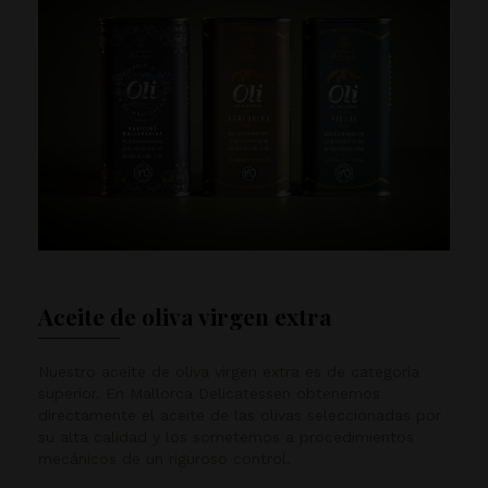
Aceite de oliva virgen extra
Nuestro aceite de oliva virgen extra es de categoría
superior. En Mallorca Delicatessen obtenemos
directamente el aceite de las olivas seleccionadas por
su alta calidad y los sometemos a procedimientos
mecánicos de un riguroso control.