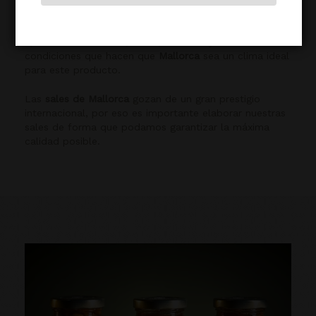
Nuestras sales se extraen de una manera natural,
aprovechando el mar, el sol, el viento y todas las
condiciones que hacen que
Mallorca
sea un clima ideal
para este producto.
Las
sales de Mallorca
gozan de un gran prestigio
internacional, por eso es importante elaborar nuestras
sales de forma que podamos garantizar la máxima
calidad posible.