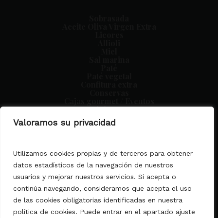
Sobrasada
Aceite Oliva Virgen Extra
Licores
Allioli
Miel
Sal marina
Paté
Paté vegetal
Confitura extra
Conservas
Cajas gourmet / Eventos
Miniaturas
Crema de vinagre
Valoramos su privacidad
Utilizamos cookies propias y de terceros para obtener
Aviso legal
datos estadísticos de la navegación de nuestros
Condiciones generales
usuarios y mejorar nuestros servicios. Si acepta o
Política de privacidad
continúa navegando, consideramos que acepta el uso
Política de cookies
Declaración de Accesibilidad
de las cookies obligatorias identificadas en nuestra
política de cookies. Puede entrar en el apartado ajuste