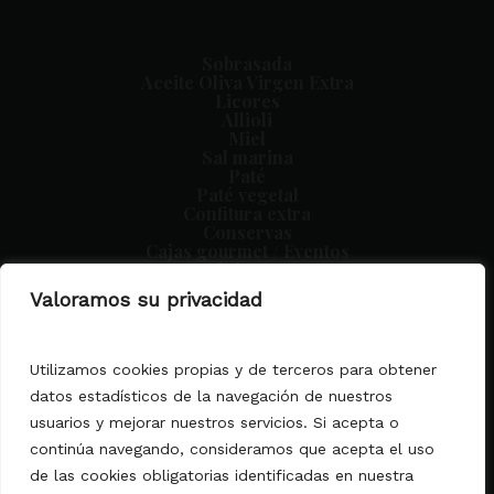
Sobrasada
Aceite Oliva Virgen Extra
Licores
Allioli
Miel
Sal marina
Paté
Paté vegetal
Confitura extra
Conservas
Cajas gourmet / Eventos
Miniaturas
Crema de vinagre
Valoramos su privacidad
Utilizamos cookies propias y de terceros para obtener
Aviso legal
datos estadísticos de la navegación de nuestros
Condiciones generales
usuarios y mejorar nuestros servicios. Si acepta o
Política de privacidad
continúa navegando, consideramos que acepta el uso
Política de cookies
Declaración de Accesibilidad
de las cookies obligatorias identificadas en nuestra