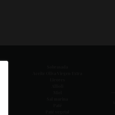
Sobrasada
Aceite Oliva Virgen Extra
Licores
Allioli
Miel
Sal marina
Paté
Paté vegetal