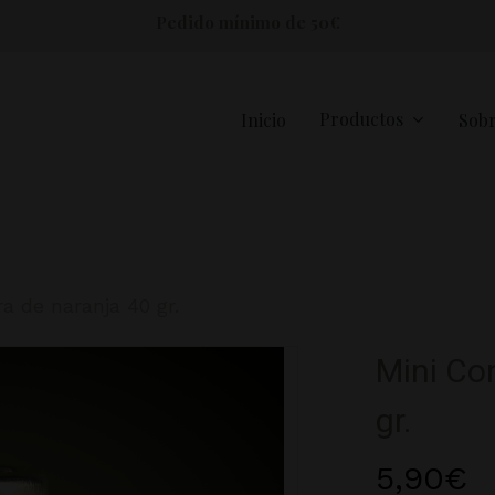
Pedido mínimo de 50€
Productos
Inicio
Sobr
Conservas
Miel
ra de naranja 40 gr.
Paté vegetal
Paté
Mini Con
gr.
5,90
€