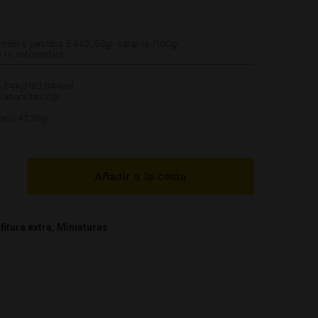
limón y pectina E440, 50gr naranja /100gr
 ni colorantes
6,84Kj/192,84Kcal
 Saturadas:0gr
ono:47,38gr
Añadir a la cesta
fitura extra
,
Miniaturas