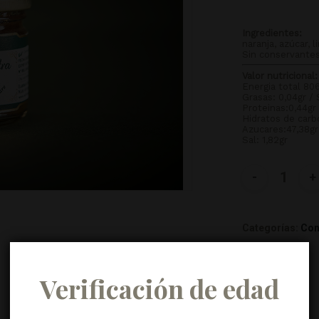
Ingredientes:
naranja, azúcar, 
Sin conservantes
Valor nutricional:
Energia total 80
Grasas: 0,04gr /
Proteinas:0,44gr
Hidratos de carb
Azucares:47,38gr
Sal: 1,82gr
Categorías:
Con
Verificación de edad