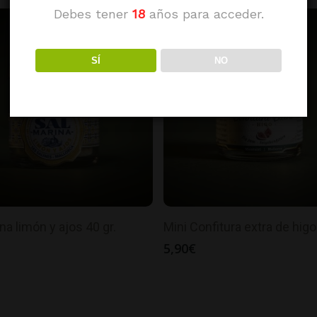
Debes tener
18
años para acceder.
SÍ
NO
na limón y ajos 40 gr.
Mini Confitura extra de higo
5,90
€