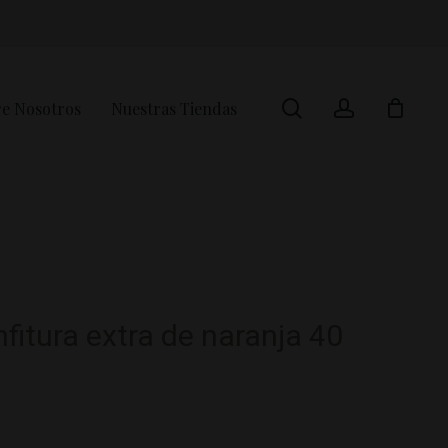
search
account
e Nosotros
Nuestras Tiendas
Miniaturas
Cajas gourmet / Eventos
fitura extra de naranja 40