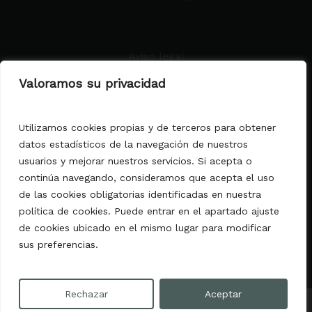
Aviso legal
Condiciones generales
Valoramos su privacidad
Política de privacidad
Política de cookies
Declaración de Accesibilidad
Utilizamos cookies propias y de terceros para obtener
datos estadísticos de la navegación de nuestros
MALLORCA DELICATESSEN MATEU
usuarios y mejorar nuestros servicios. Si acepta o
PONS, S.L.
continúa navegando, consideramos que acepta el uso
comercial@mallorcadelicatessen.com
C/ Acapulco, 2 - 07610 Palma de
de las cookies obligatorias identificadas en nuestra
Mallorca
política de cookies. Puede entrar en el apartado ajuste
(Islas Baleares)
de cookies ubicado en el mismo lugar para modificar
sus preferencias.
Rechazar
Aceptar