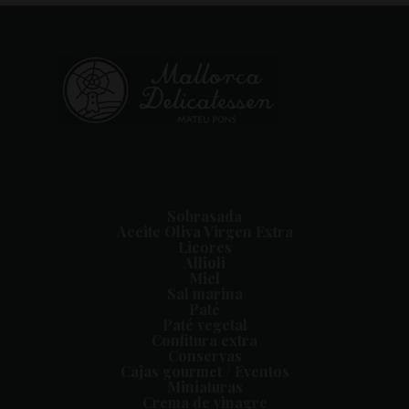
Sobrasada
Aceite Oliva Virgen Extra
Licores
Allioli
Miel
Sal marina
Paté
Paté vegetal
Confitura extra
Conservas
Cajas gourmet / Eventos
Miniaturas
Crema de vinagre