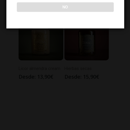
Desde:
12,90
€
Desde:
14,90
€
NO
Licor almendra cream
Hierbas secas
Desde:
13,90
€
Desde:
15,90
€