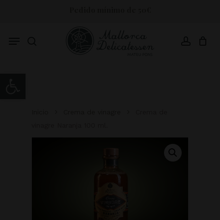
Skip
Pedido mínimo de 50€
to
main
content
Menu
search
account
Abrir barra de herramientas
Inicio
Crema de vinagre
Crema de
vinagre Naranja 100 ml.