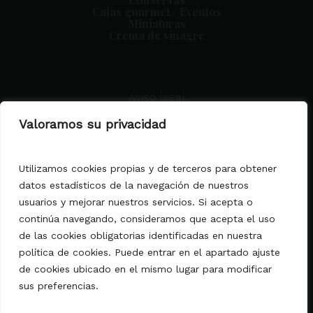
Cajas gourmet / Eventos
Miniaturas
Crema de vinagre
Aviso legal
Condiciones generales
Valoramos su privacidad
Política de privacidad
Política de cookies
Declaración de Accesibilidad
Utilizamos cookies propias y de terceros para obtener
datos estadísticos de la navegación de nuestros
MALLORCA DELICATESSEN MATEU
usuarios y mejorar nuestros servicios. Si acepta o
PONS, S.L.
continúa navegando, consideramos que acepta el uso
comercial@mallorcadelicatessen.com
C/ Acapulco, 2 - 07610 Palma de
de las cookies obligatorias identificadas en nuestra
Mallorca
política de cookies. Puede entrar en el apartado ajuste
(Islas Baleares)
de cookies ubicado en el mismo lugar para modificar
sus preferencias.