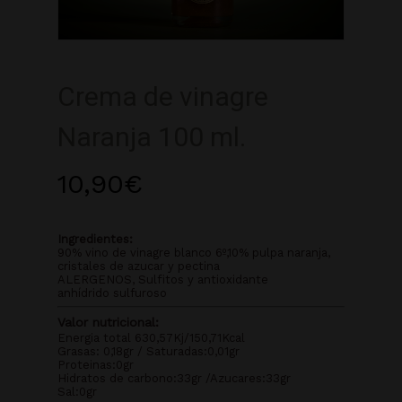
Crema de vinagre
Naranja 100 ml.
10,90
€
Ingredientes:
90% vino de vinagre blanco 6º,10% pulpa naranja,
cristales de azucar y pectina
ALERGENOS, Sulfitos y antioxidante
anhídrido sulfuroso
Valor nutricional:
Energia total 630,57Kj/150,71Kcal
Grasas: 0,18gr / Saturadas:0,01gr
Proteinas:0gr
Hidratos de carbono:33gr /Azucares:33gr
Sal:0gr