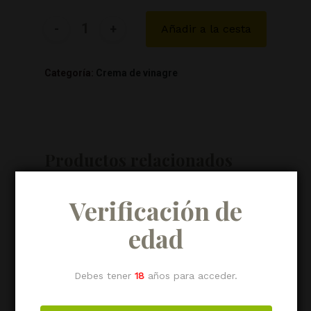
Añadir a la cesta
Categoría:
Crema de vinagre
Productos relacionados
Verificación de
edad
Debes tener
18
años para acceder.
Crema de vinagre
Crema de vinagre