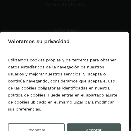
Crema de vinagre
Aviso legal
Condiciones generales
Valoramos su privacidad
Política de privacidad
Política de cookies
Declaración de Accesibilidad
Utilizamos cookies propias y de terceros para obtener
datos estadísticos de la navegación de nuestros
MALLORCA DELICATESSEN MATEU
usuarios y mejorar nuestros servicios. Si acepta o
PONS, S.L.
continúa navegando, consideramos que acepta el uso
comercial@mallorcadelicatessen.com
C/ Acapulco, 2 - 07610 Palma de
de las cookies obligatorias identificadas en nuestra
Mallorca
política de cookies. Puede entrar en el apartado ajuste
(Islas Baleares)
de cookies ubicado en el mismo lugar para modificar
sus preferencias.
Rechazar
Aceptar