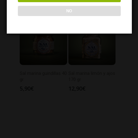
12,90
€
11,90
€
NO
Sal marina guindillas 40
Sal marina limón y ajos
gr.
170 gr.
5,90
€
12,90
€