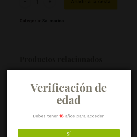
Añadir a la cesta
Categoría:
Sal marina
Productos relacionados
Verificación de
edad
Debes tener
18
años para acceder.
Sal marina naranja y
Sal marina cristal de
guindillas 170 gr.
sal 170 gr.
SÍ