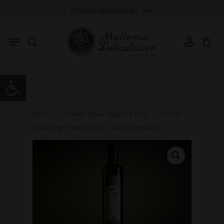
Skip
Pedido mínimo de 50€
to
main
content
Menu
search
account
Abrir barra de herramientas
Inicio
Aceite Oliva Virgen Extra
Aceite
oliva virgen extra D.O. varios tamaños