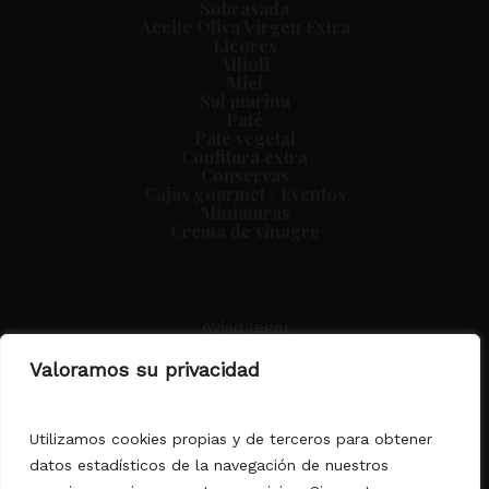
Sobrasada
Aceite Oliva Virgen Extra
Licores
Allioli
Miel
Sal marina
Paté
Paté vegetal
Confitura extra
Conservas
Cajas gourmet / Eventos
Miniaturas
Crema de vinagre
Aviso legal
Condiciones generales
Valoramos su privacidad
Política de privacidad
Política de cookies
Declaración de Accesibilidad
Utilizamos cookies propias y de terceros para obtener
datos estadísticos de la navegación de nuestros
MALLORCA DELICATESSEN MATEU